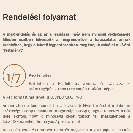
Rendelési folyamat
A megrendelés és az ár a leadással még nem minősül véglegesnek!
Minden esetben felvesszük a megrendelővel a kapcsolatot annak
érdekében, hogy a lehető legpontosabban meg tudjuk csinálni a kívánt
"festményt".
1/7
Kép feltöltés
Kattintson a képfeltöltés gombra és válassza ki
számítógépén / mobil telefonján a kívánt képet.
A kép formátuma lehet: JPG, JPEG vagy PNG.
Amennyiben a kép nem éri el a legkisebb kívánt méretet (minimum
szélesség: 1086px minimum magasság: 1086px), úgy a rendszer hibát
jelez. Fontos, hogy jó minőségű képet töltsön fel, máskülönben a
készülő vászonkép homályos / pixeles lehet.
Ha a kép feltöltés rendben ment és megjelent a zöld pipa a feltöltés