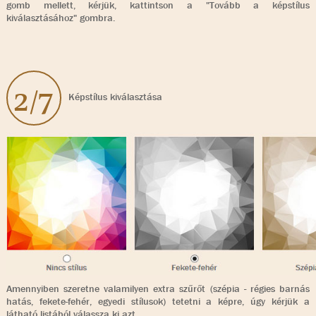
gomb mellett, kérjük, kattintson a "Tovább a képstílus
kiválasztásához" gombra.
2/7
Képstílus kiválasztása
Amennyiben szeretne valamilyen extra szűrőt (szépia - régies barnás
hatás, fekete-fehér, egyedi stílusok) tetetni a képre, úgy kérjük a
látható listából válassza ki azt.