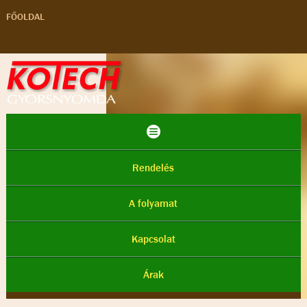
FŐOLDAL
Rendelés
A folyamat
Kapcsolat
Árak