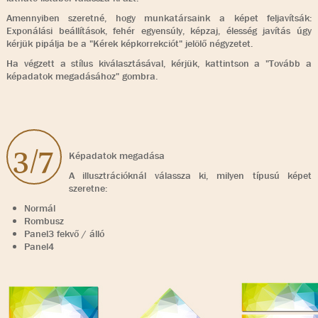
Amennyiben szeretné, hogy munkatársaink a képet feljavítsák:
Exponálási beállítások, fehér egyensúly, képzaj, élesség javítás úgy
kérjük pipálja be a "Kérek képkorrekciót" jelölő négyzetet.
Ha végzett a stílus kiválasztásával, kérjük, kattintson a "Tovább a
képadatok megadásához" gombra.
3/7
Képadatok megadása
A illusztrációknál válassza ki, milyen típusú képet
szeretne:
Normál
Rombusz
Panel3 fekvő / álló
Panel4