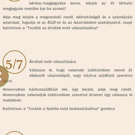
kérése/megjegyzése lenne, kérjük az itt látható
megjegyzés mezőbe írja be azokat!
Adja meg kérjük a megrendelő nevét, elérhetőségét és a számlázási
adatokat, fogadja el az ÁSZF-et és az Adatvédelmi szabályzatot, majd
kattintson a "Tovább az átvételi mód választásához".
5/7
Átvételi mód választására
Válassza ki, hogy valamely üzletünkben venné át
elkészült vászonképét, vagy házhoz szállítást szeretne
kérni.
Amennyiben házhozszállítást kér, úgy kérjük, adja meg címét.
Amennyiben valamelyik üzletünkben szeretné átvenni úgy válassza ki
melyikben.
Kattintson a "Tovább a fizetési mód kiválasztásához" gombra.