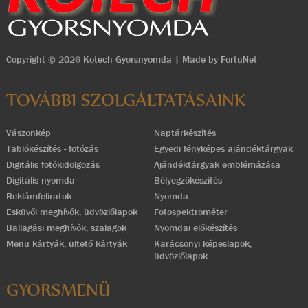
Copyright © 2026 Kotech Gyorsnyomda | Made by
FortuNet
TOVÁBBI SZOLGÁLTATÁSAINK
Vászonkép
Naptárkészítés
Tablókészítés - fotózás
Egyedi fényképes ajándéktárgyak
Digitális fotókidolgozás
Ajándéktárgyak emblémázása
Digitális nyomda
Bélyegzőkészítés
Reklámfeliratok
Nyomda
Esküvői meghívók, üdvözlőlapok
Fotospektrométer
Ballagási meghívók, szalagok
Nyomdai előkészítés
Menü kártyák, ültető kártyák
Karácsonyi képeslapok,
üdvözlőlapok
GYORSMENÜ