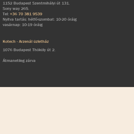
1152 Budapest Szentmihályi út 131.
Sony way 265.
Tel:
+36 70 381 9539
Nyitva tartás: hétfő-szombat: 10-20 óráig
vasárnap: 10-19 óráig
Kotech - Arzenál üzletház
1076 Budapest Thököly út 2.
Átmanetileg zárva